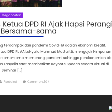
Megapolitan
 Ketua DPD RI Ajak Hapsi Perang
 Bersama-sama
ng terdampak dari pandemi Covid-19 adalah ekonomi kreatif,
Ketua DPD RI, AA LaNyalla Mahmud Mattalitti, mengajak Himpunan
k bersama-sama memerangi pandemi sehingga perekonomian bis
an LaNyalla saat memberikan Keynote Speech secara virtual di
Seminar […]
Author
Redaksi
Comment(0)