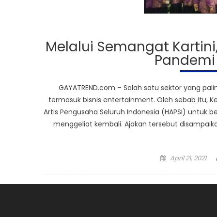
Melalui Semangat Kartini,
Pandemi
GAYATREND.com – Salah satu sektor yang pali
termasuk bisnis entertainment. Oleh sebab itu, 
Artis Pengusaha Seluruh Indonesia (HAPSI) untu
menggeliat kembali. Ajakan tersebut disampaik
Posted
April 21, 2021
on