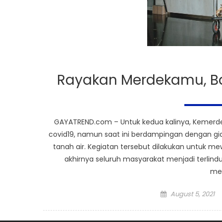
Rayakan Merdekamu, Ba
GAYATREND.com – Untuk kedua kalinya, Kemerde
covid19, namun saat ini berdampingan dengan gia
tanah air. Kegiatan tersebut dilakukan untuk 
akhirnya seluruh masyarakat menjadi terlind
me
Posted
August 5, 2021
on