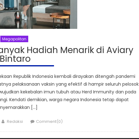
Megapolitan
nyak Hadiah Menarik di Aviary
Bintaro
kaan Republik Indonesia kembali dirayakan ditengah pandemi
tnya pelaksanaan vaksin yang efektif di hampir seluruh pelosok
mewujudkan kekebalan imun tubuh atau Herd Immunity dan pada
ungi. Kendati demikian, warga negara Indonesia tetap dapat
nyemarakkan […]
Author
Redaksi
Comment(0)