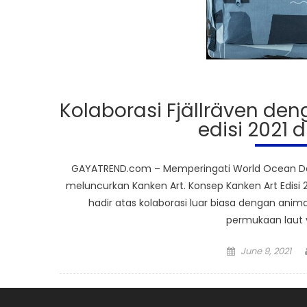
Kolaborasi Fjällräven deng
edisi 2021 
GAYATREND.com – Memperingati World Ocean Day, 
meluncurkan Kanken Art. Konsep Kanken Art Edisi 
hadir atas kolaborasi luar biasa dengan animator
permukaan laut 
Posted
June 9, 2021
on