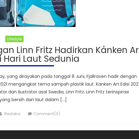
Lifestyle
an Linn Fritz Hadirkan Kånken Ar
di Hari Laut Sedunia
yang dirayakan pada tanggal 8 Juni, Fjallraven hadir dengan
2021 mengangkat tema sampah plastik laut. Kanken Art Edisi 202
 dan ilustrator asal Swedia, Linn Fritz. Linn Fritz terinspirasi
yang bersih dan laut dalam […]
Author
Redaksi
Comment(0)