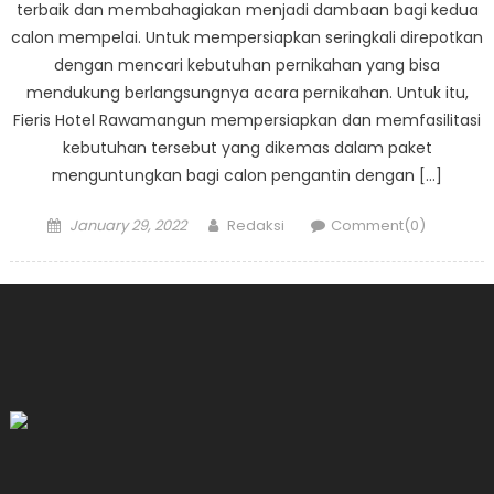
terbaik dan membahagiakan menjadi dambaan bagi kedua
calon mempelai. Untuk mempersiapkan seringkali direpotkan
dengan mencari kebutuhan pernikahan yang bisa
mendukung berlangsungnya acara pernikahan. Untuk itu,
Fieris Hotel Rawamangun mempersiapkan dan memfasilitasi
kebutuhan tersebut yang dikemas dalam paket
menguntungkan bagi calon pengantin dengan […]
Posted
Author
January 29, 2022
Redaksi
Comment(0)
on