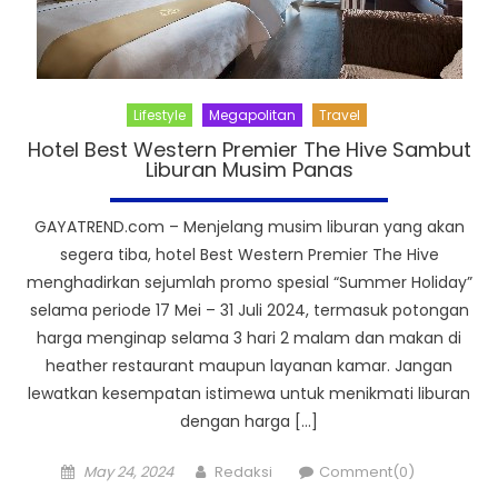
Lifestyle
Megapolitan
Travel
Hotel Best Western Premier The Hive Sambut
Liburan Musim Panas
GAYATREND.com – Menjelang musim liburan yang akan
segera tiba, hotel Best Western Premier The Hive
menghadirkan sejumlah promo spesial “Summer Holiday”
selama periode 17 Mei – 31 Juli 2024, termasuk potongan
harga menginap selama 3 hari 2 malam dan makan di
heather restaurant maupun layanan kamar. Jangan
lewatkan kesempatan istimewa untuk menikmati liburan
dengan harga […]
Posted
Author
May 24, 2024
Redaksi
Comment(0)
on