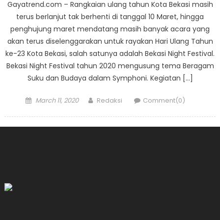
Gayatrend.com – Rangkaian ulang tahun Kota Bekasi masih
terus berlanjut tak berhenti di tanggal 10 Maret, hingga
penghujung maret mendatang masih banyak acara yang
akan terus diselenggarakan untuk rayakan Hari Ulang Tahun
ke-23 Kota Bekasi, salah satunya adalah Bekasi Night Festival.
Bekasi Night Festival tahun 2020 mengusung tema Beragam
Suku dan Budaya dalam Symphoni. Kegiatan […]
Posted
Author
March 11, 2020
Redaksi
Comment(0)
on