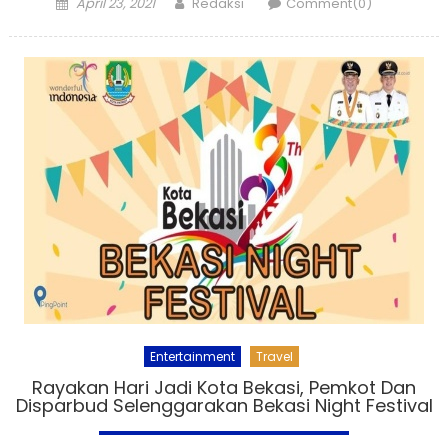
Posted
Author
April 23, 2021
Redaksi
Comment(0)
on
Entertainment
Travel
Rayakan Hari Jadi Kota Bekasi, Pemkot Dan
Disparbud Selenggarakan Bekasi Night Festival