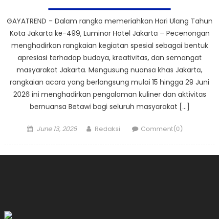
GAYATREND – Dalam rangka memeriahkan Hari Ulang Tahun
Kota Jakarta ke-499, Luminor Hotel Jakarta – Pecenongan
menghadirkan rangkaian kegiatan spesial sebagai bentuk
apresiasi terhadap budaya, kreativitas, dan semangat
masyarakat Jakarta. Mengusung nuansa khas Jakarta,
rangkaian acara yang berlangsung mulai 15 hingga 29 Juni
2026 ini menghadirkan pengalaman kuliner dan aktivitas
bernuansa Betawi bagi seluruh masyarakat […]
Posted
Author
June 13, 2026
Redaksi
Comment(0)
on