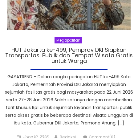
Megapolitan
HUT Jakarta ke-499, Pemprov DKI Siapkan
Transportasi Publik dan Tempat Wisata Gratis
untuk Warga
GAYATREND – Dalam rangka peringatan HUT ke-499 Kota
Jakarta, Pemerintah Provinsi DKI Jakarta menyiapkan
sejumlah fasilitas gratis bagi masyarakat pada 22 Juni 2026
serta 27–28 Juni 2026 Salah satunya dengan memberikan
tarif khusus Rp1 untuk sejumlah layanan transportasi publik
serta akses gratis ke beberapa destinasi wisata unggulan di
ibu kota. Gubernur DKI Jakarta, Pramono Anung, […]
Posted
Author
June 19, 2026
Redaksi
Comment(0)