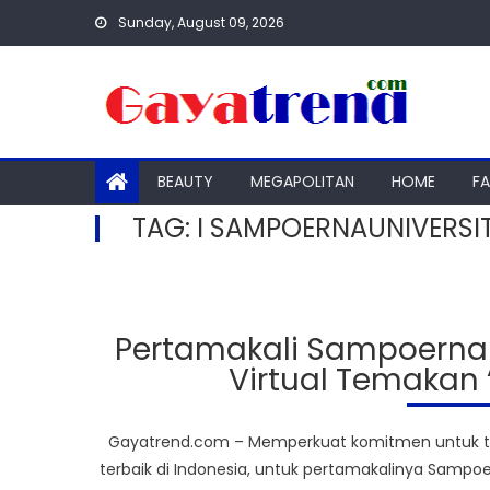
Skip
Sunday, August 09, 2026
to
content
BEAUTY
MEGAPOLITAN
HOME
F
TAG:
I SAMPOERNAUNIVERSI
Pertamakali Sampoerna 
Virtual Temakan ‘
Gayatrend.com – Memperkuat komitmen untuk teru
terbaik di Indonesia, untuk pertamakalinya Sampo