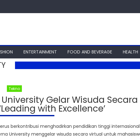
ASHION
ENTERTAINMENT
FOOD AND BEVERAGE
HEALTH
TY
Tekno
University Gelar Wisuda Secara
Leading with Excellence’
s berkontribusi menghadirkan pendidikan tinggi internasional
erna University menggelar wisuda secara virtual untuk mahasisw