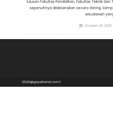
lulusan Fakultas Pendidikan, Fakultas Teknik dan
sepenuhnya dilaksanakan secara daring, Sampo
wisudawan yang
Posted
October 23, 2020
on
2020@gayatrend.com
|