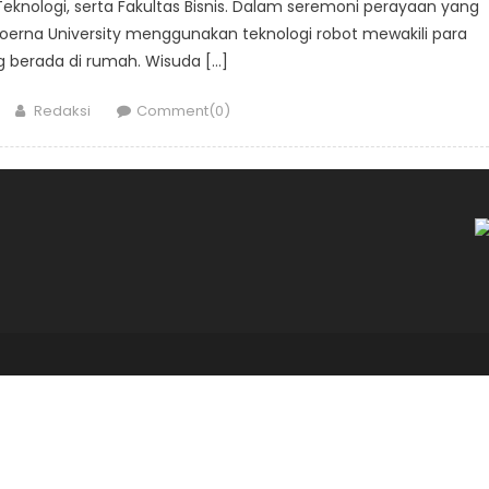
 Teknologi, serta Fakultas Bisnis. Dalam seremoni perayaan yang
erna University menggunakan teknologi robot mewakili para
 berada di rumah. Wisuda […]
Author
Redaksi
Comment(0)