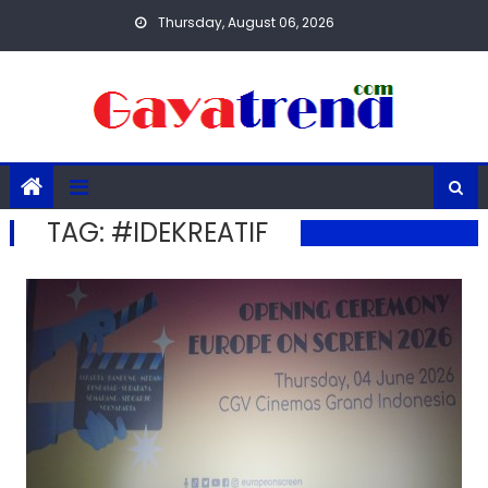
Skip
Thursday, August 06, 2026
to
content
TAG:
#IDEKREATIF