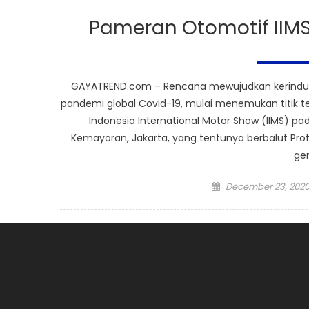
Pameran Otomotif IIMS
GAYATREND.com – Rencana mewujudkan kerinduan
pandemi global Covid-19, mulai menemukan titik 
Indonesia International Motor Show (IIMS) pada
Kemayoran, Jakarta, yang tentunya berbalut Pro
gem
Posted
December 23, 202
on