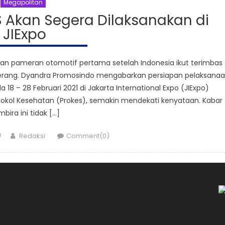
Megapolitan
 Akan Segera Dilaksanakan di
JIExpo
 pameran otomotif pertama setelah Indonesia ikut terimbas
terang. Dyandra Promosindo mengabarkan persiapan pelaksana
 18 – 28 Februari 2021 di Jakarta International Expo (JIExpo)
tokol Kesehatan (Prokes), semakin mendekati kenyataan. Kabar
bira ini tidak […]
Author
0
Redaksi
Comment(0)