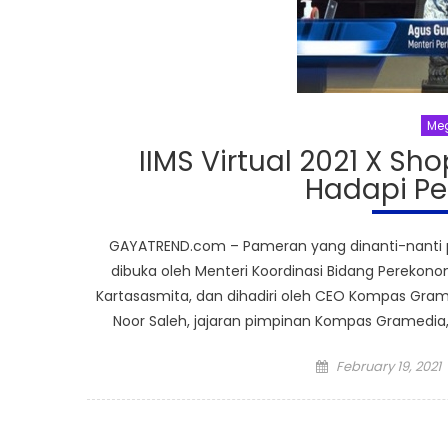
Meg
IIMS Virtual 2021 X Sh
Hadapi P
GAYATREND.com – Pameran yang dinanti-nanti par
dibuka oleh Menteri Koordinasi Bidang Perekono
Kartasasmita, dan dihadiri oleh CEO Kompas Gram
Noor Saleh, jajaran pimpinan Kompas Gramedia,
Posted
February 19, 2021
on