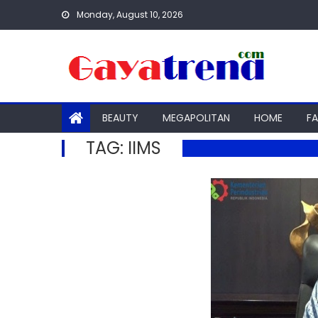
Skip
Monday, August 10, 2026
to
content
BEAUTY
MEGAPOLITAN
HOME
F
TAG:
IIMS