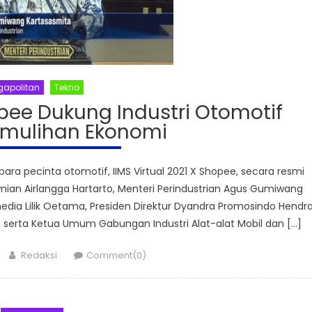
apolitan
Tekno
opee Dukung Industri Otomotif
emulihan Ekonomi
a pecinta otomotif, IIMS Virtual 2021 X Shopee, secara resmi
mian Airlangga Hartarto, Menteri Perindustrian Agus Gumiwang
edia Lilik Oetama, Presiden Direktur Dyandra Promosindo Hendr
 serta Ketua Umum Gabungan Industri Alat-alat Mobil dan […]
Author
Redaksi
Comment(0)