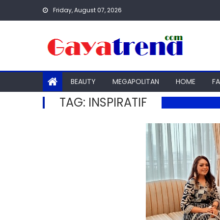
Skip
Friday, August 07, 2026
to
content
BEAUTY
MEGAPOLITAN
HOME
F
TAG:
INSPIRATIF