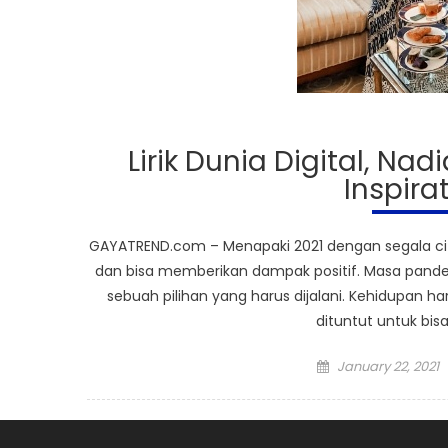
Lirik Dunia Digital, Na
Inspira
GAYATREND.com – Menapaki 2021 dengan segala cita
dan bisa memberikan dampak positif. Masa pande
sebuah pilihan yang harus dijalani. Kehidupan har
dituntut untuk bisa
Posted
January 22, 2021
on