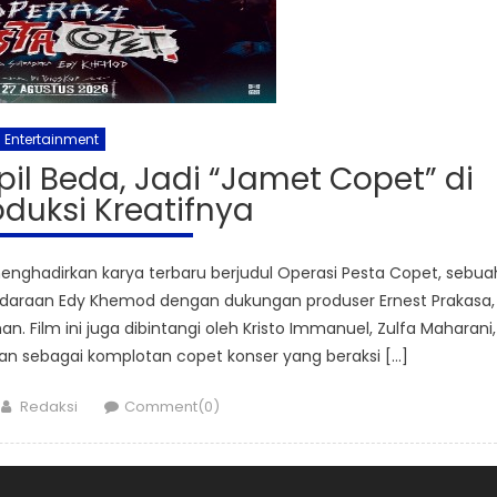
Entertainment
l Beda, Jadi “Jamet Copet” di
duksi Kreatifnya
nghadirkan karya terbaru berjudul Operasi Pesta Copet, sebua
daraan Edy Khemod dengan dukungan produser Ernest Prakasa,
. Film ini juga dibintangi oleh Kristo Immanuel, Zulfa Maharani,
n sebagai komplotan copet konser yang beraksi […]
Author
Redaksi
Comment(0)