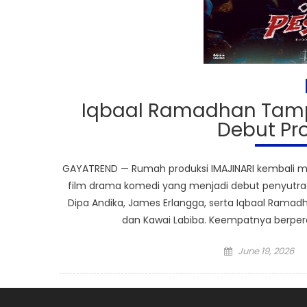
Iqbaal Ramadhan Tampi
Debut Pro
GAYATREND — Rumah produksi IMAJINARI kembali me
film drama komedi yang menjadi debut penyutra
Dipa Andika, James Erlangga, serta Iqbaal Ramadhan
dan Kawai Labiba. Keempatnya berpera
Posted
June 19, 2026
on