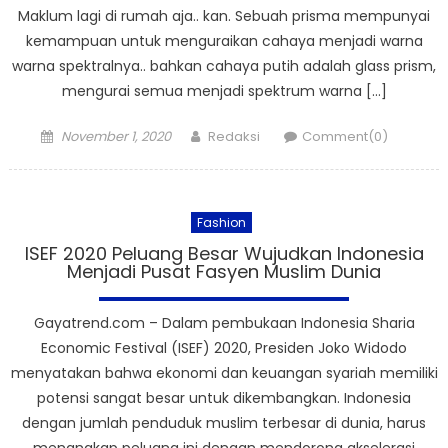
Maklum lagi di rumah aja.. kan. Sebuah prisma mempunyai
kemampuan untuk menguraikan cahaya menjadi warna
warna spektralnya.. bahkan cahaya putih adalah glass prism,
mengurai semua menjadi spektrum warna […]
Posted
Author
November 1, 2020
Redaksi
Comment(0)
on
Fashion
ISEF 2020 Peluang Besar Wujudkan Indonesia
Menjadi Pusat Fasyen Muslim Dunia
Gayatrend.com – Dalam pembukaan Indonesia Sharia
Economic Festival (ISEF) 2020, Presiden Joko Widodo
menyatakan bahwa ekonomi dan keuangan syariah memiliki
potensi sangat besar untuk dikembangkan. Indonesia
dengan jumlah penduduk muslim terbesar di dunia, harus
menangkap peluang ini dengan mendorong akselerasi