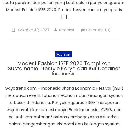
suatu gerakan dan pesan yang kuat dalam penyelenggaraan
Modest Fashion ISEF 2020. Produk fesyen muslim yang etis
[…]
Posted
Author
October 30, 2020
Redaksi
Comment(0)
on
Fashion
Modest Fashion ISEF 2020 Tampilkan
Sustainable Lifestyle Karya dari 164 Desainer
Indonesia
Gayatrend.com – Indonesia Sharia Economic Festival (ISEF)
merupakan event tahunan ekonomi dan keuangan syariah
terbesar di Indonesia. Penyelenggaraan ISEF merupakan
wujud nyata konsistensi upaya Bank Indonesia, KNEKS, dan
seluruh kementerian/instansi/lembaga/asosiasi terkait
dalam pengembangan ekonomi dan keuangan syariah