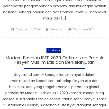
percepatan pengembangan ekonomi dan keuangan syariah
nasional sebagai bagian dari transformasi menuju Indonesia
maju, dan […]
Posted
Author
October 31, 2020
Redaksi
Comment(0)
on
Fashion
Modest Fashion ISEF 2020 Optimalkan Produk
Fesyen Muslim Etis dan Berkelanjutan
Gayatrend.com – Sebagai langkah nyata dalam
meningkatkan kepedulian terhadap fesyen etis dan
berkelanjutan yang tengah menjadi perhatian global,
perhelatan Modest Fashion ISEF 2020 kembali mengusung
konsep sustainable fashion seperti tahun sebelumnya. Tema
“Sustainable Fashion, Sustainable Lifestyle” diangkat sebagai