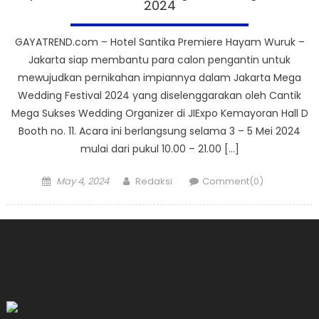
2024
GAYATREND.com – Hotel Santika Premiere Hayam Wuruk –
Jakarta siap membantu para calon pengantin untuk
mewujudkan pernikahan impiannya dalam Jakarta Mega
Wedding Festival 2024 yang diselenggarakan oleh Cantik
Mega Sukses Wedding Organizer di JIExpo Kemayoran Hall D
Booth no. 11. Acara ini berlangsung selama 3 – 5 Mei 2024
mulai dari pukul 10.00 – 21.00 […]
Posted
Author
May 4, 2024
Redaksi
Comment(0)
on