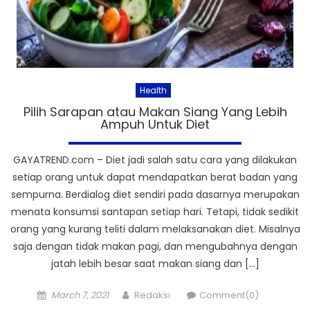
Health
Pilih Sarapan atau Makan Siang Yang Lebih
Ampuh Untuk Diet
GAYATREND.com – Diet jadi salah satu cara yang dilakukan
setiap orang untuk dapat mendapatkan berat badan yang
sempurna. Berdialog diet sendiri pada dasarnya merupakan
menata konsumsi santapan setiap hari. Tetapi, tidak sedikit
orang yang kurang teliti dalam melaksanakan diet. Misalnya
saja dengan tidak makan pagi, dan mengubahnya dengan
jatah lebih besar saat makan siang dan […]
Posted
Author
March 7, 2021
Redaksi
Comment(0)
on