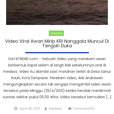
Lifestyle
Video Viral Awan Mirip KRI Nanggala Muncul Di
Tengah Duka
GAYATREND.com – Sebuah Video yang merekam awan
berbentuk kapal selam di langit Bali sebelumnya viral di
medsos. Video itu diambil saat matahari terbit di Desa Sanur
Kauh, Kota Denpasar. Perekam video, Arik Andrawan
mengungkapkan secara tak sengaja mengambil video awan
tersebut pada Minggu (25/4/2021) ketika hendak menikmati
sunrise sekitar pukul 05.00 Wita. Video tersebut kemudian […]
Posted
Author
April 28, 2021
Redaksi
Comment(0)
on