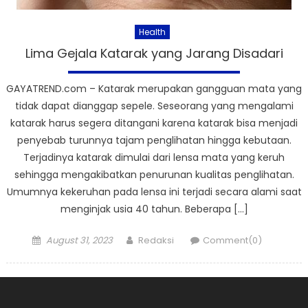
Health
Lima Gejala Katarak yang Jarang Disadari
GAYATREND.com – Katarak merupakan gangguan mata yang
tidak dapat dianggap sepele. Seseorang yang mengalami
katarak harus segera ditangani karena katarak bisa menjadi
penyebab turunnya tajam penglihatan hingga kebutaan.
Terjadinya katarak dimulai dari lensa mata yang keruh
sehingga mengakibatkan penurunan kualitas penglihatan.
Umumnya kekeruhan pada lensa ini terjadi secara alami saat
menginjak usia 40 tahun. Beberapa […]
Posted
Author
August 31, 2023
Redaksi
Comment(0)
on