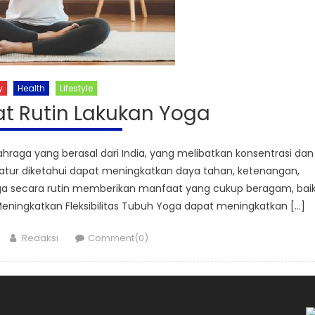
y
Health
Lifestyle
at Rutin Lakukan Yoga
raga yang berasal dari India, yang melibatkan konsentrasi dan
atur diketahui dapat meningkatkan daya tahan, ketenangan,
. Yoga secara rutin memberikan manfaat yang cukup beragam, bai
 Meningkatkan Fleksibilitas Tubuh Yoga dapat meningkatkan […]
Author
Redaksi
Comment(0)