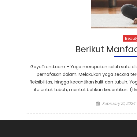
Beaut
Berikut Manfa
GayaTrend.com – Yoga merupakan salah satu olah
pernafasan dalam. Melakukan yoga secara ter
fleksibilitas, hingga kecantikan kulit dan tubuh
itu untuk tubuh, mental, bahkan kecantikan. 1)
Posted
February 21, 2024
on