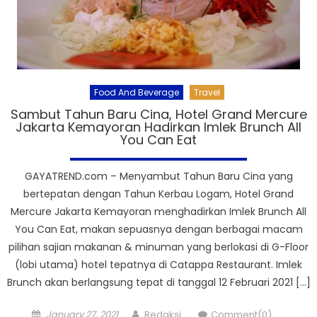
Food And Beverage
Travel
Sambut Tahun Baru Cina, Hotel Grand Mercure
Jakarta Kemayoran Hadirkan Imlek Brunch All
You Can Eat
GAYATREND.com – Menyambut Tahun Baru Cina yang
bertepatan dengan Tahun Kerbau Logam, Hotel Grand
Mercure Jakarta Kemayoran menghadirkan Imlek Brunch All
You Can Eat, makan sepuasnya dengan berbagai macam
pilihan sajian makanan & minuman yang berlokasi di G-Floor
(lobi utama) hotel tepatnya di Catappa Restaurant. Imlek
Brunch akan berlangsung tepat di tanggal 12 Februari 2021 […]
Posted
Author
January 27, 2021
Redaksi
Comment(0)