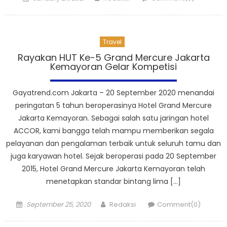
on
Travel
Rayakan HUT Ke-5 Grand Mercure Jakarta
Kemayoran Gelar Kompetisi
Gayatrend.com Jakarta – 20 September 2020 menandai
peringatan 5 tahun beroperasinya Hotel Grand Mercure
Jakarta Kemayoran. Sebagai salah satu jaringan hotel
ACCOR, kami bangga telah mampu memberikan segala
pelayanan dan pengalaman terbaik untuk seluruh tamu dan
juga karyawan hotel. Sejak beroperasi pada 20 September
2015, Hotel Grand Mercure Jakarta Kemayoran telah
menetapkan standar bintang lima […]
Posted
Author
September 25, 2020
Redaksi
Comment(0)
on