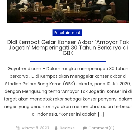
Entertainment
Didi Kempot Gelar Konser Akbar ‘Ambyar Tak
Jogetin’ Memperingati 30 Tahun Berkarya di
GBK
Gayatrend.com – Dalam rangka memperingati 30 tahun
berkarya , Didi Kempot akan menggelar konser akbar di
Stadion Gelora Bung Karno (GBK) Jakarta, pada 10 Juli 2020,
dengan Mengusung tema ‘Ambyar Tak Jogetin. Konser ini di
target akan mencetak rekor sebagai konser penyanyi dalam
negeri yang penontonnya akan memenuhi stadion terbesar
di Indonesia. “Konser ini adalah […]
Posted
Author
March 11, 2020
Redaksi
Comment(0)
on