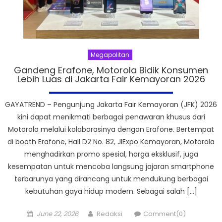
Megapolitan
Gandeng Erafone, Motorola Bidik Konsumen
Lebih Luas di Jakarta Fair Kemayoran 2026
GAYATREND – Pengunjung Jakarta Fair Kemayoran (JFK) 2026
kini dapat menikmati berbagai penawaran khusus dari
Motorola melalui kolaborasinya dengan Erafone. Bertempat
di booth Erafone, Hall D2 No. 82, JIExpo Kemayoran, Motorola
menghadirkan promo spesial, harga eksklusif, juga
kesempatan untuk mencoba langsung jajaran smartphone
terbarunya yang dirancang untuk mendukung berbagai
kebutuhan gaya hidup modern. Sebagai salah […]
Posted
Author
June 22, 2026
Redaksi
Comment(0)