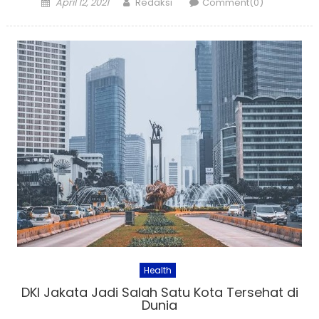
Posted
Author
April 12, 2021
Redaksi
Comment(0)
on
Health
DKI Jakata Jadi Salah Satu Kota Tersehat di
Dunia