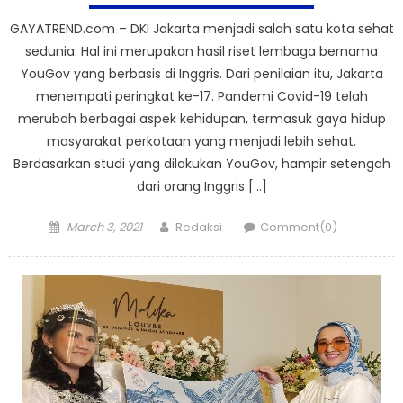
GAYATREND.com – DKI Jakarta menjadi salah satu kota sehat
sedunia. Hal ini merupakan hasil riset lembaga bernama
YouGov yang berbasis di Inggris. Dari penilaian itu, Jakarta
menempati peringkat ke-17. Pandemi Covid-19 telah
merubah berbagai aspek kehidupan, termasuk gaya hidup
masyarakat perkotaan yang menjadi lebih sehat.
Berdasarkan studi yang dilakukan YouGov, hampir setengah
dari orang Inggris […]
Posted
Author
March 3, 2021
Redaksi
Comment(0)
on