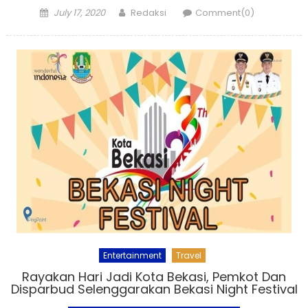
Posted
Author
July 17, 2020
Redaksi
Comment(0)
on
Entertainment
Travel
Rayakan Hari Jadi Kota Bekasi, Pemkot Dan
Disparbud Selenggarakan Bekasi Night Festival