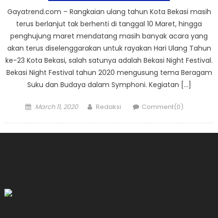
Gayatrend.com – Rangkaian ulang tahun Kota Bekasi masih
terus berlanjut tak berhenti di tanggal 10 Maret, hingga
penghujung maret mendatang masih banyak acara yang
akan terus diselenggarakan untuk rayakan Hari Ulang Tahun
ke-23 Kota Bekasi, salah satunya adalah Bekasi Night Festival.
Bekasi Night Festival tahun 2020 mengusung tema Beragam
Suku dan Budaya dalam Symphoni. Kegiatan […]
Posted
Author
March 11, 2020
Redaksi
Comment(0)
on