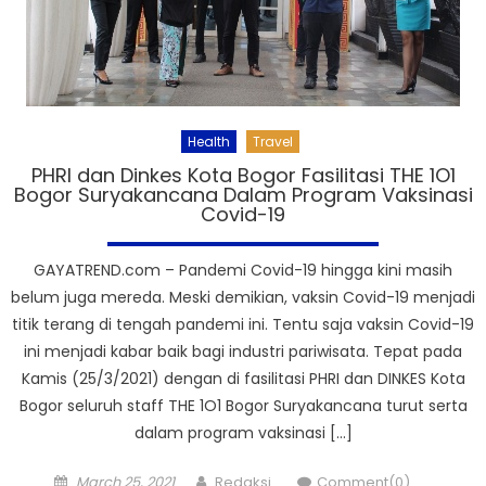
Health
Travel
PHRI dan Dinkes Kota Bogor Fasilitasi THE 1O1
Bogor Suryakancana Dalam Program Vaksinasi
Covid-19
GAYATREND.com – Pandemi Covid-19 hingga kini masih
belum juga mereda. Meski demikian, vaksin Covid-19 menjadi
titik terang di tengah pandemi ini. Tentu saja vaksin Covid-19
ini menjadi kabar baik bagi industri pariwisata. Tepat pada
Kamis (25/3/2021) dengan di fasilitasi PHRI dan DINKES Kota
Bogor seluruh staff THE 1O1 Bogor Suryakancana turut serta
dalam program vaksinasi […]
Posted
Author
March 25, 2021
Redaksi
Comment(0)