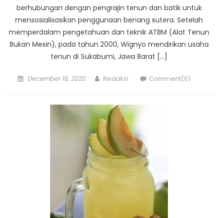
berhubungan dengan pengrajin tenun dan batik untuk
mensosialisasikan penggunaan benang sutera. Setelah
memperdalam pengetahuan dan teknik ATBM (Alat Tenun
Bukan Mesin), pada tahun 2000, Wignyo mendirikan usaha
tenun di Sukabumi, Jawa Barat […]
Posted
Author
December 18, 2020
Redaksi
Comment(0)
on