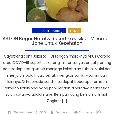
Food And Beverage
Travel
ASTON Bogor Hotel & Resort kreasikan Minuman
Jahe Untuk Kesehatan
Gayatrend.com Jakarta – Di tengah maraknya virus Corona
atau COVID-19 seperti sekarang ini, tentunya sangat penting
bagi setiap orang untuk menjaga kekebalan tubuh. Mulai dari
menjalani pola hidup sehat, mengkonsumsi vitamin dan
lainnya. Di Indonesia sendiri, terdapat beberapa ramuan
rempah tradisional yang populer dan dipercaya berkhasiat,
salah satunya adalah jahe. Rempah yang bernama ilmiah
Zingiber […]
Posted
Author
September 27, 2020
Redaksi
Comment(0)