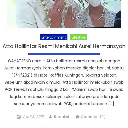
Entertainment
Lifestyle
Atta Halilintar Resmi Menikahi Aurel Hermansyah
GAYATREND.com – Atta Halilintar resmi menikah dengan
Aurel Hermansyah. Pernikahan mereka digelar hari ini, Sabtu
(3/4/2021) di Hotel Raffles Kuningan, Jakarta Selatan.
Sebelum akad nikah dimulai, Atta Halilintar melakukan swab
PCR terlebih dahulu hingga 2 kali. “Malem swab hari ini swab
lagi karena besok saksinya salah satunya presiden jadi
semuanya harus diswab PCR, padahal kemarin […]
Posted
Author
April 3, 2021
Redaksi
Comment(0)
on