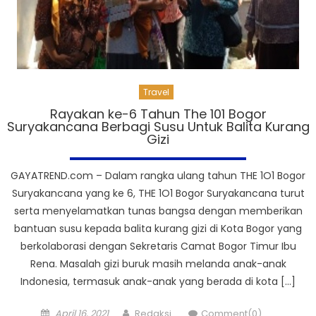
Travel
Rayakan ke-6 Tahun The 101 Bogor
Suryakancana Berbagi Susu Untuk Balita Kurang
Gizi
GAYATREND.com – Dalam rangka ulang tahun THE 1O1 Bogor
Suryakancana yang ke 6, THE 1O1 Bogor Suryakancana turut
serta menyelamatkan tunas bangsa dengan memberikan
bantuan susu kepada balita kurang gizi di Kota Bogor yang
berkolaborasi dengan Sekretaris Camat Bogor Timur Ibu
Rena. Masalah gizi buruk masih melanda anak-anak
Indonesia, termasuk anak-anak yang berada di kota […]
Posted
Author
April 16, 2021
Redaksi
Comment(0)