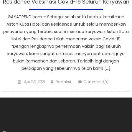
Residence Vaksinasi Covid-19 Seluruh Karyawan
GAYATREND.com – Sebagai salah satu bentuk komitmen
Aston Kuta Hotel dan Residence untuk selalu memberikan
pelayanan yang terbaik, saat ini semua karyawan Aston Kuta
Hotel dan Residence telah menerima vaksin Covid-19.
“Dengan lengkapnya penerimaan vaksin bagi seluruh
karyawan, kami sangat antusias menyambut datangnya
bulan Ramadhan dan Lebaran. Terlebih lagi dengan
persiapan yang sebelumnya telah kami […]
Posted
Author
April 6, 2021
Redaksi
Comment(0)
on