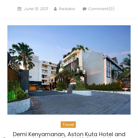
Posted
Author
June 15, 2021
Redaksi
Comment(0)
on
Travel
Demi Kenyamanan, Aston Kuta Hotel and