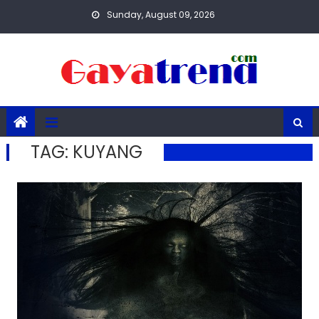
Skip
Sunday, August 09, 2026
to
content
TAG:
KUYANG