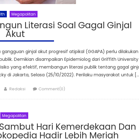
lth
Megapolitan
ngun Literasi Soal Gagal Ginjal
Akut
angguan ginjal akut progresif atipikal (GGAPA) perlu dilakukan
lik. Demikian disampaikan Epidemiolog dari Griffith University
iko yang efektif, membangun literasi publik tentang gagal ginj
ky di Jakarta, Selasa (25/10/2022). Perilaku masyarakat untuk […
Author
Redaksi
Comment(0)
Megapolitan
f Sambut Hari Kemerdekaan Dan
okopedia Hadir Lebih Meriah