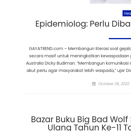
Hea
Epidemiolog: Perlu Diba
GAYATREND.com – Membangun literasi soal gejala g
secara masif untuk meningkatkan kewaspadaan pub
Australia Dicky Budiman. “Membangun komunikasi ris
akut perlu agar masyarakat lebih waspada,” ujar Dic
Posted
October 26, 2022
on
Bazar Buku Big Bad Wol
Ulang Tahun Ke-11 T