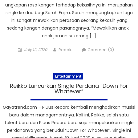
ungkapan rasa kangen terhadap kekasihnya ini merupakan
single ke dua bagi Sarah Fajira. Sarah mengungkapkan lagu
ini sangat mewakilkan perasaan seorang kekasih yang
sedang kangen dengan pasanagnnya. “Mewakilkan anak-
anak jaman sekarang […]
Posted
Author
July 12, 2020
Redaksi
Comment(0)
on
Entertainment
Reikko Luncurkan Single Perdana “Down For
Whatever”
Gayatrend.com – Pluus Record kembali menghadirkan musisi
baru dalam managementnya. Kali ini, Reikko, salah satu
talent baru dari Pluus Record baru saja mengeluarkan single
perdananya yang berjudul “Down For Whatever”. Single ini
resmi dirilis pada Jumat, 19 Juni 2020 di seluruh digital