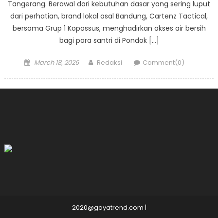
Tangerang. Berawal dari kebutuhan dasar yang sering luput
dari perhatian, brand lokal asal Bandung, Cartenz Tactical,
bersama Grup 1 Kopassus, menghadirkan akses air bersih
bagi para santri di Pondok […]
Posted
Author
March 18, 2026
Redaksi
Comment(0)
on
2020@gayatrend.com
|