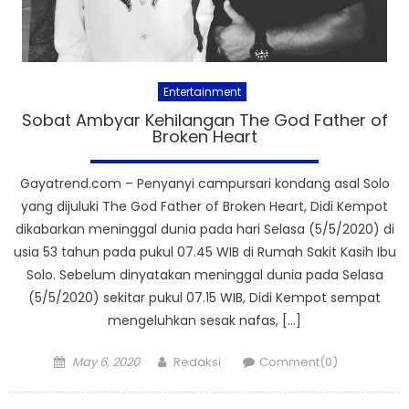
Entertainment
Sobat Ambyar Kehilangan The God Father of
Broken Heart
Gayatrend.com – Penyanyi campursari kondang asal Solo
yang dijuluki The God Father of Broken Heart, Didi Kempot
dikabarkan meninggal dunia pada hari Selasa (5/5/2020) di
usia 53 tahun pada pukul 07.45 WIB di Rumah Sakit Kasih Ibu
Solo. Sebelum dinyatakan meninggal dunia pada Selasa
(5/5/2020) sekitar pukul 07.15 WIB, Didi Kempot sempat
mengeluhkan sesak nafas, […]
Posted
Author
May 6, 2020
Redaksi
Comment(0)
on