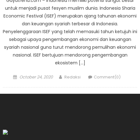
Gayatrend.com – Indonesia memiliki potensi sangat besar
untuk menjadi pusat fesyen muslim dunia. Indonesia Sharia
Economic Festival (ISEF) merupakan ajang tahunan ekonomi
dan keuangan syariah terbesar di Indonesia.
Penyelenggaraan ISEF yang telah memasuki tahun ketujuh ini
sebagai upaya pengembangan ekonomi dan keuangan
syariah nasional guna turut mendorong pemulihan ekonomi
nasional. ISEF bertujuan mendorong pengembangan
ekosistem […]
Posted
Author
October 24, 2020
Redaksi
Comment(0)
on