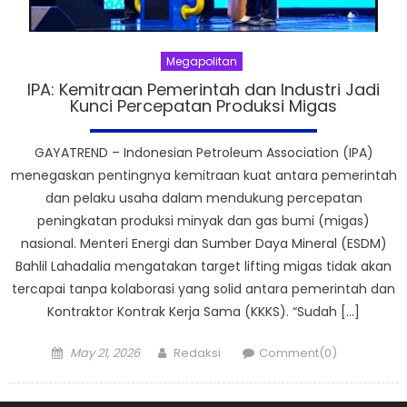
Megapolitan
IPA: Kemitraan Pemerintah dan Industri Jadi
Kunci Percepatan Produksi Migas
GAYATREND – Indonesian Petroleum Association (IPA)
menegaskan pentingnya kemitraan kuat antara pemerintah
dan pelaku usaha dalam mendukung percepatan
peningkatan produksi minyak dan gas bumi (migas)
nasional. Menteri Energi dan Sumber Daya Mineral (ESDM)
Bahlil Lahadalia mengatakan target lifting migas tidak akan
tercapai tanpa kolaborasi yang solid antara pemerintah dan
Kontraktor Kontrak Kerja Sama (KKKS). “Sudah […]
Posted
Author
May 21, 2026
Redaksi
Comment(0)
on