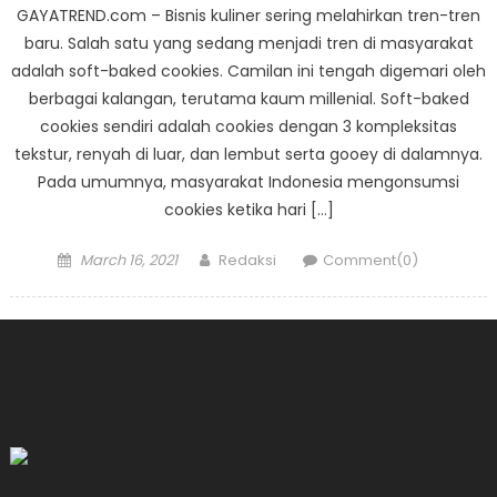
GAYATREND.com – Bisnis kuliner sering melahirkan tren-tren
baru. Salah satu yang sedang menjadi tren di masyarakat
adalah soft-baked cookies. Camilan ini tengah digemari oleh
berbagai kalangan, terutama kaum millenial. Soft-baked
cookies sendiri adalah cookies dengan 3 kompleksitas
tekstur, renyah di luar, dan lembut serta gooey di dalamnya.
Pada umumnya, masyarakat Indonesia mengonsumsi
cookies ketika hari […]
Posted
Author
March 16, 2021
Redaksi
Comment(0)
on