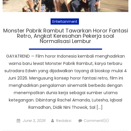
Entertainment
Monster Pabrik Rambut Tawarkan Horor Fantasi
Retro, Angkat Keresahan Pekerja soal
Normalisasi Lembur
GAYATREND — Film horor Indonesia kembali menghadirkan
warna baru lewat Monster Pabrik Rambut, karya terbaru
sutradara Edwin yang dijadwalkan tayang di bioskop mulai 4
Juni 2026. Mengusung konsep horor fantasi retro, film ini
menghadirkan pengalaman sinematik berbeda dengan
menempatkan dunia kerja sebagai sumber utama
ketegangan. Dibintangi Rachel Amanda, Lutesha, Iqbaal
Ramadhan, Didik Nini Thowok, Sal […]
Posted
Author
June 3, 2026
Redaksi
Comment(0)
on