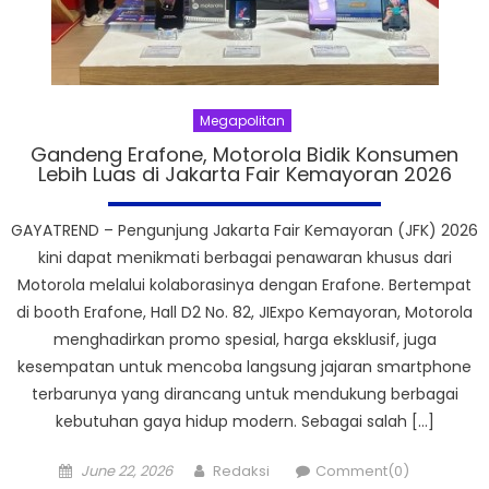
Megapolitan
Gandeng Erafone, Motorola Bidik Konsumen
Lebih Luas di Jakarta Fair Kemayoran 2026
GAYATREND – Pengunjung Jakarta Fair Kemayoran (JFK) 2026
kini dapat menikmati berbagai penawaran khusus dari
Motorola melalui kolaborasinya dengan Erafone. Bertempat
di booth Erafone, Hall D2 No. 82, JIExpo Kemayoran, Motorola
menghadirkan promo spesial, harga eksklusif, juga
kesempatan untuk mencoba langsung jajaran smartphone
terbarunya yang dirancang untuk mendukung berbagai
kebutuhan gaya hidup modern. Sebagai salah […]
Posted
Author
June 22, 2026
Redaksi
Comment(0)