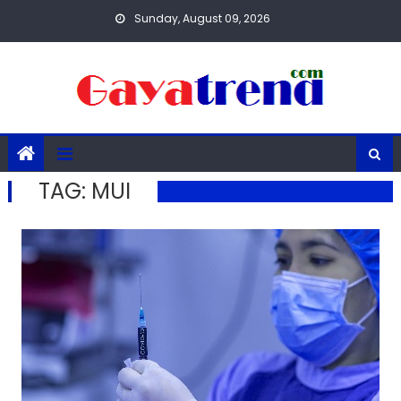
Skip
Sunday, August 09, 2026
to
content
TAG:
MUI