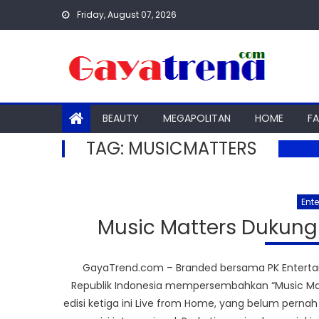
Skip
Friday, August 07, 2026
to
content
BEAUTY
MEGAPOLITAN
HOME
F
TAG:
MUSICMATTERS
Ent
Music Matters Dukung 
GayaTrend.com – Branded bersama PK Entertai
Republik Indonesia mempersembahkan “Music Matt
edisi ketiga ini Live from Home, yang belum pern