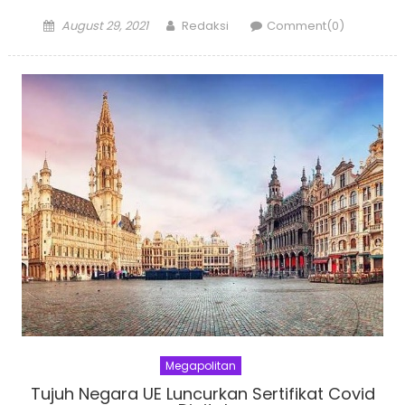
Posted
Author
August 29, 2021
Redaksi
Comment(0)
on
Megapolitan
Tujuh Negara UE Luncurkan Sertifikat Covid