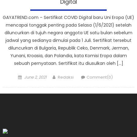
Digital
GAYATREND.com – Sertifikat COVID Digital baru Uni Eropa (UE)
mencapai tonggak penting pada Selasa (1/6/2021) setelah
diluncurkan di tujuh negara anggota UE satu bulan sebelum
jadwal yang sedianya dimulai pada 1 Juli. Sertifikat tersebut
diluncurkan di Bulgaria, Republik Ceko, Denmark, Jerman,
Yunani, Kroasia, dan Polandia, kata Komisi Eropa dalam
sebuah pernyataan. Sertifikat itu diusulkan oleh […]
Posted
Author
June 2, 2021
Redaksi
Comment(0)
on