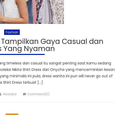
Fashion
 Tampilkan Gaya Casual dan
s Yang Nyaman
ng timeless dan casual itu sangat penting saat kamu sedang
i koleksi Nikita Shirt Dress dari Onycha yang mencerminkan kesan
g minimalis ini pula, dress wanita ini pun will never go out of
ita Shirt Dress terbuat […]
Author
Redaksi
Comment(0)