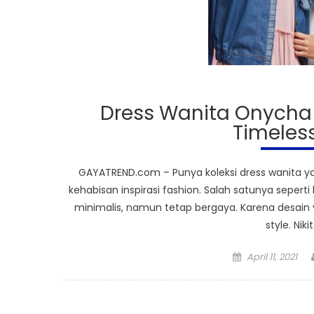
Dress Wanita Onycha
Timeles
GAYATREND.com – Punya koleksi dress wanita ya
kehabisan inspirasi fashion. Salah satunya sepert
minimalis, namun tetap bergaya. Karena desain yan
style. Nik
Posted
April 11, 2021
on