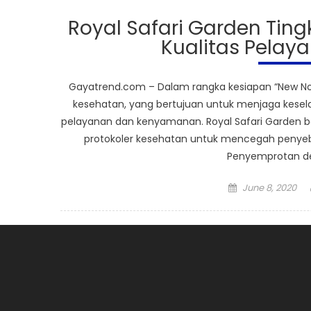
Royal Safari Garden Tin
Kualitas Pela
Gayatrend.com – Dalam rangka kesiapan “New Nor
kesehatan, yang bertujuan untuk menjaga kese
pelayanan dan kenyamanan. Royal Safari Garden
protokoler kesehatan untuk mencegah penyeba
Penyemprotan des
Posted
June 8, 2020
on