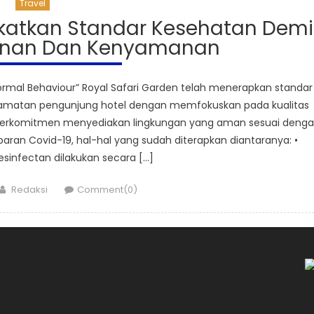
Travel
gkatkan Standar Kesehatan Demi
yanan Dan Kenyamanan
mal Behaviour” Royal Safari Garden telah menerapkan standar
lamatan pengunjung hotel dengan memfokuskan pada kualitas
 berkomitmen menyediakan lingkungan yang aman sesuai deng
ran Covid-19, hal-hal yang sudah diterapkan diantaranya: •
infectan dilakukan secara […]
Author
Redaksi
Comment(0)