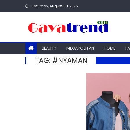
Skip
Saturday, August 08, 2026
to
content
BEAUTY
MEGAPOLITAN
HOME
F
TAG:
#NYAMAN