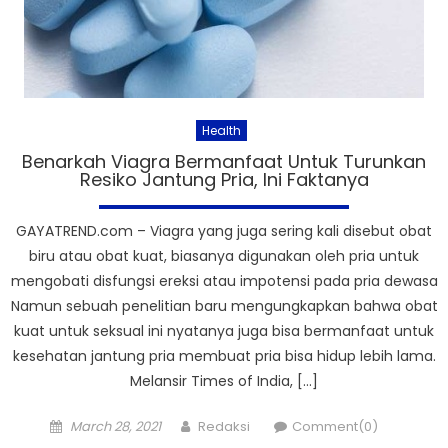
Health
Benarkah Viagra Bermanfaat Untuk Turunkan
Resiko Jantung Pria, Ini Faktanya
GAYATREND.com – Viagra yang juga sering kali disebut obat
biru atau obat kuat, biasanya digunakan oleh pria untuk
mengobati disfungsi ereksi atau impotensi pada pria dewasa
Namun sebuah penelitian baru mengungkapkan bahwa obat
kuat untuk seksual ini nyatanya juga bisa bermanfaat untuk
kesehatan jantung pria membuat pria bisa hidup lebih lama.
Melansir Times of India, […]
Posted
Author
March 28, 2021
Redaksi
Comment(0)
on