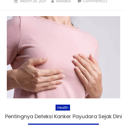
Posted
Author
March 26, 2021
Redaksi
Comment(0)
on
Health
Pentingnya Deteksi Kanker Payudara Sejak Dini