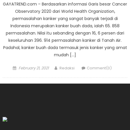
GAYATREND.com – Berdasarkan informasi Garis besar Cancer
Observatory 2020 dari World Health Organization,
permasalahan kanker yang sangat banyak terjadi di
Indonesia merupakan kanker buah dada, ialah 65. 858
permasalahan. Nilai itu sebanding dengan 16, 6 persen dari
keseluruhan 396. 914 permasalahan kanker di Tanah Air.
Padahal, kanker buah dada termasuk jenis kanker yang amat
mudah […]
Posted
Author
February 21, 2021
Redaksi
Comment(0)
on