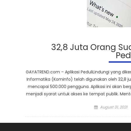
32,8 Juta Orang S
Ped
GAYATREND.com – Aplikasi PeduliLindungi yang di
Informatika (Kominfo) telah digunakan oleh 32,8
mencapai 500.000 pengguna. Aplikasi ini akan b
menjadi syarat untuk akses ke tempat publik. Ment
Posted
August 31, 2021
on