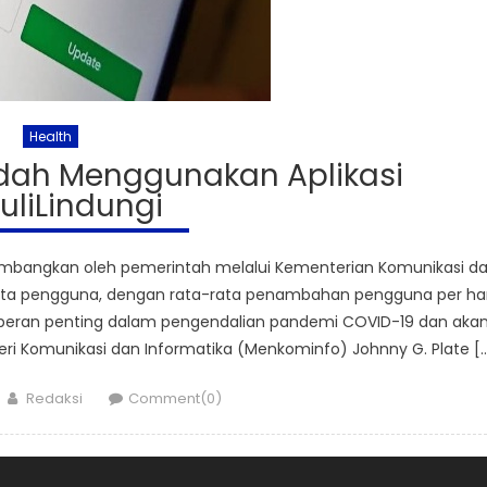
Health
udah Menggunakan Aplikasi
uliLindungi
kembangkan oleh pemerintah melalui Kementerian Komunikasi d
 juta pengguna, dengan rata-rata penambahan pengguna per har
erperan penting dalam pengendalian pandemi COVID-19 dan aka
eri Komunikasi dan Informatika (Menkominfo) Johnny G. Plate [
Author
Redaksi
Comment(0)