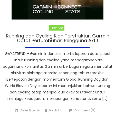
Lifestyle
Running dan Cycling Kian Terstruktur, Garmin
Catat Pertumbuhan Pengguna Aktif
GAYATREND – Garmin Indonesia merilis laporan data global
untuk running dan cycling yang menggambarkan
bagaimana komunitas Garmin di berbagai negara mencatat
aktivitas olahraga mereka sepanjang tahun terakhir.
Bertepatan dengan momentum Global Running Day dan
World Bicycle Day, laporan ini menunjukkan bahwa running
dan cycling tetap menjadi dua aktivitas favorit untuk
menjaga kebugaran, membangun konsistensi, serta […]
Posted
Author
June 9, 2026
Redaksi
Comment(0)