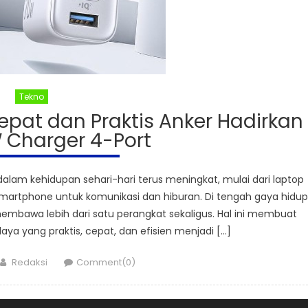
Tekno
epat dan Praktis Anker Hadirkan
 Charger 4-Port
alam kehidupan sehari-hari terus meningkat, mulai dari laptop
a smartphone untuk komunikasi dan hiburan. Di tengah gaya hidup
embawa lebih dari satu perangkat sekaligus. Hal ini membuat
aya yang praktis, cepat, dan efisien menjadi […]
Author
Redaksi
Comment(0)