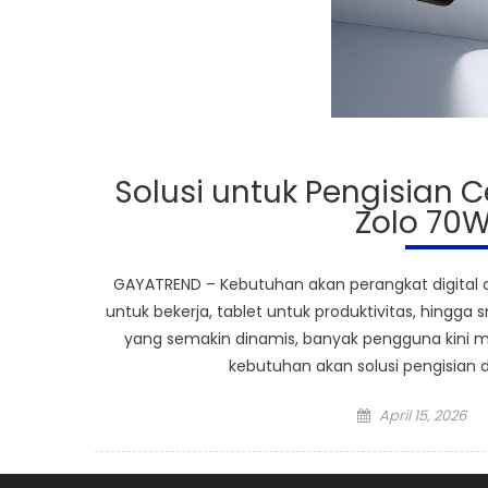
Solusi untuk Pengisian C
Zolo 70W
GAYATREND – Kebutuhan akan perangkat digital d
untuk bekerja, tablet untuk produktivitas, hingg
yang semakin dinamis, banyak pengguna kini m
kebutuhan akan solusi pengisian d
Posted
April 15, 2026
on