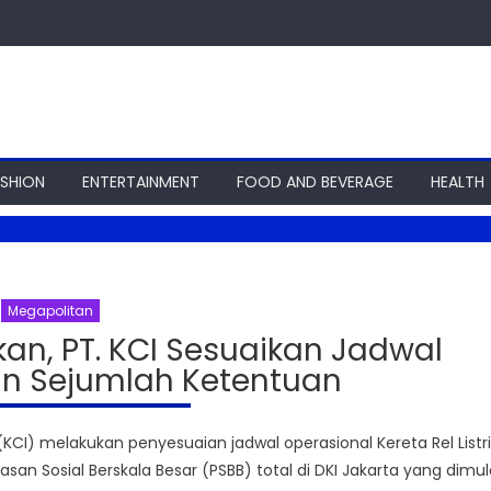
ASHION
ENTERTAINMENT
FOOD AND BEVERAGE
HEALTH
Megapolitan
an, PT. KCI Sesuaikan Jadwal
an Sejumlah Ketentuan
I) melakukan penyesuaian jadwal operasional Kereta Rel Listri
an Sosial Berskala Besar (PSBB) total di DKI Jakarta yang dimul