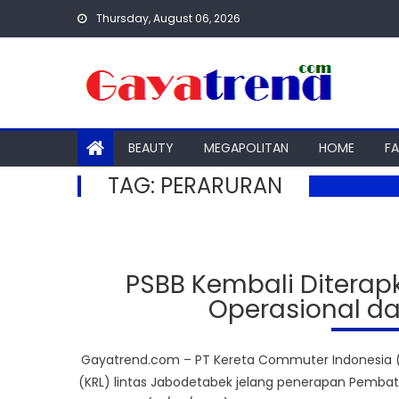
Skip
Thursday, August 06, 2026
to
content
BEAUTY
MEGAPOLITAN
HOME
F
TAG:
PERARURAN
PSBB Kembali Diterapk
Operasional d
Gayatrend.com – PT Kereta Commuter Indonesia (KC
(KRL) lintas Jabodetabek jelang penerapan Pembatas