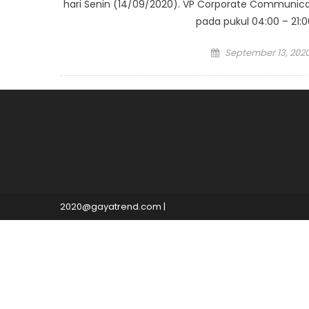
hari Senin (14/09/2020). VP Corporate Communica
pada pukul 04:00 – 21:
Posted
September 13, 202
on
2020@gayatrend.com
|