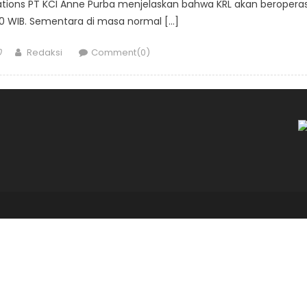
tions PT KCI Anne Purba menjelaskan bahwa KRL akan beroperas
00 WIB. Sementara di masa normal […]
Author
0
Redaksi
Comment(0)