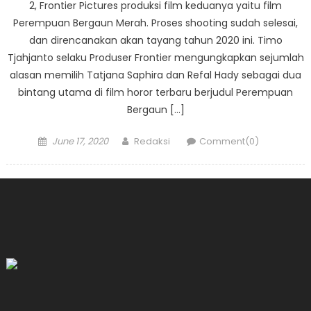
2, Frontier Pictures produksi film keduanya yaitu film
Perempuan Bergaun Merah. Proses shooting sudah selesai,
dan direncanakan akan tayang tahun 2020 ini. Timo
Tjahjanto selaku Produser Frontier mengungkapkan sejumlah
alasan memilih Tatjana Saphira dan Refal Hady sebagai dua
bintang utama di film horor terbaru berjudul Perempuan
Bergaun […]
Posted
Author
June 17, 2020
Redaksi
Comment(0)
on