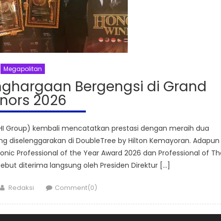
Megapolitan
nghargaan Bergengsi di Grand
nors 2026
(PHI Group) kembali mencatatkan prestasi dengan meraih dua
g diselenggarakan di DoubleTree by Hilton Kemayoran. Adapun
onic Professional of the Year Award 2026 dan Professional of Th
but diterima langsung oleh Presiden Direktur […]
Author
Redaksi
Comment(0)