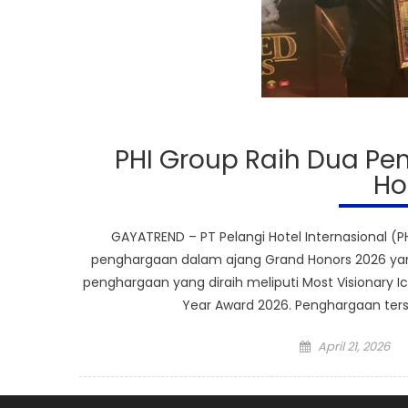
PHI Group Raih Dua Pe
Ho
GAYATREND – PT Pelangi Hotel Internasional 
penghargaan dalam ajang Grand Honors 2026 yan
penghargaan yang diraih meliputi Most Visionary Ic
Year Award 2026. Penghargaan terse
Posted
April 21, 2026
on