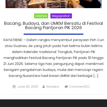
Lifestyle
Megapolitan
Bacang, Budaya, dan UMKM Bersatu di Festival
Bacang Pantjoran PIK 2026
GAYATREND – Dalam rangka menyambut perayaan Peh Cun
atau Duanwu Jie yang jatuh pada hari kelima bulan kelima
dalam Kalender tradisional Tiongkok, Pantjoran PIK
menghadirkan Festival Bacang Pantjoran PIK pada 19 hingga
21 Juni 2026. Selama tiga hari, pengunjung dapat menikmati
beragam pengalaman budaya, mulai dari mencicipi ragam
bacang Nusantara hasil kreasi UMKM dari berbagai […]
Posted
Author
June 20, 2026
Redaksi
Comment(0)
on